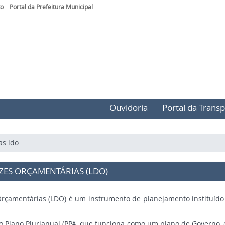
Link
Portal da Prefeitura Municipal
externo
para
Portal
do
Governo
do
Estado
do
Espírito
Santo
Ouvidoria
Portal da Trans
as ldo
IZES ORÇAMENTÁRIAS (LDO)
 Orçamentárias (LDO) é um instrumento de planejamento instituíd
 o Plano Plurianual (PPA, que funciona como um plano de Governo, 