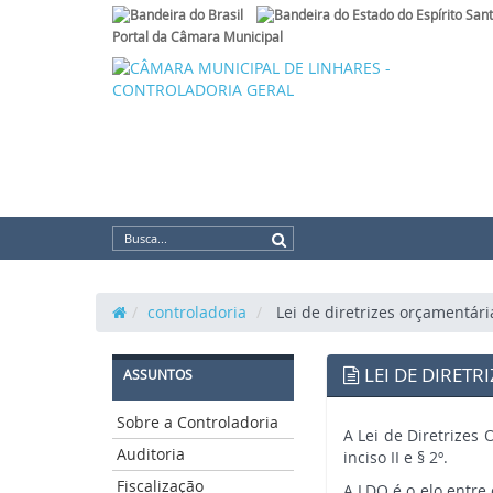
Link
externo
Portal da Câmara Municipal
para
Portal
Brasil
controladoria
Lei de diretrizes orçamentári
LEI DE DIRETR
ASSUNTOS
Sobre a Controladoria
A Lei de Diretrizes
Auditoria
inciso II e § 2º.
Fiscalização
A LDO é o elo entre