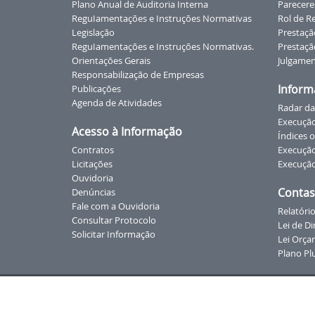
Plano Anual de Auditoria Interna
Parecere
ReguIamentações e Instruções Normativas
Rol de R
Legislação
Prestaçã
ReguIamentações e Instruções Normativas.
Prestaçã
Orientações Gerais
Julgamen
Responsabilização de Empresas
Inform
Publicações
Agenda de Atividades
Radar da
Execuçã
Acesso à Informação
Índices o
Contratos
Execução
Licitações
Execução
Ouvidoria
Contas
Denúncias
Fale com a Ouvidoria
Relatório
Consultar Protocolo
Lei de D
Solicitar Informação
Lei Orça
Plano Pl