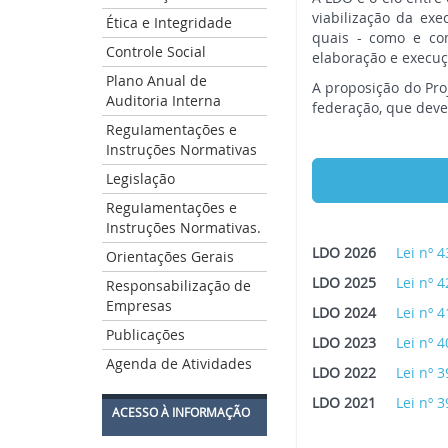
viabilização da ex
Ética e Integridade
quais - como e co
Controle Social
elaboração e execu
Plano Anual de
A proposição do Proj
Auditoria Interna
federação, que deve
ReguIamentações e
Instruções Normativas
Legislação
ReguIamentações e
Instruções Normativas.
LDO 2026
Lei n
º 
Orientações Gerais
LDO 2025
Lei n
º 
Responsabilização de
Empresas
LDO 2024
Lei n
º 
Publicações
LDO 2023
Lei n
º 
Agenda de Atividades
LDO 2022
Lei n
º 
LDO 2021
Lei n
º 
ACESSO À INFORMAÇÃO