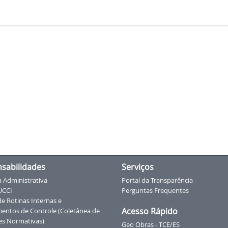
sabilidades
Serviços
a Administrativa
Portal da Transparência
UCCI
Perguntas Frequentes
e Rotinas Internas e
Acesso Rápido
entos de Controle (Coletânea de
es Normativas)
Geo Obras - TCE/ES