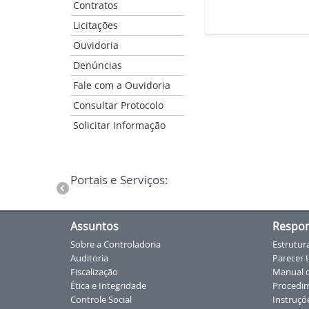
Contratos
Licitações
Ouvidoria
Denúncias
Fale com a Ouvidoria
Consultar Protocolo
Solicitar Informação
Portais e Serviços:
Assuntos
Respon
Sobre a Controladoria
Estrutur
Auditoria
Parecer 
Fiscalização
Manual d
Ética e Integridade
Procedim
Controle Social
Instruçõ