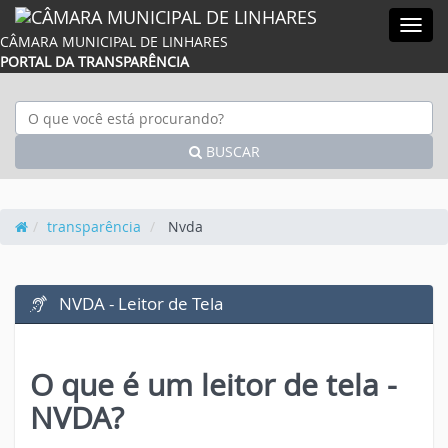
Acessar página inicial do site
Acessar o mapa do site
Ação para aumentar tamanho da fonte do sit
Acessar página sobre acessibi
Ação para diminuir tamanho da fonte d
Acessar página sobre NVDA 
Ação para aplicar auto contraste
Acessar página sobre V
Acessar Webmail
Acessar Intr
Men
CÂMARA MUNICIPAL DE LINHARES
PORTAL DA TRANSPARÊNCIA
BUSCAR
transparência
Nvda
NVDA - Leitor de Tela
O que é um leitor de tela -
NVDA?