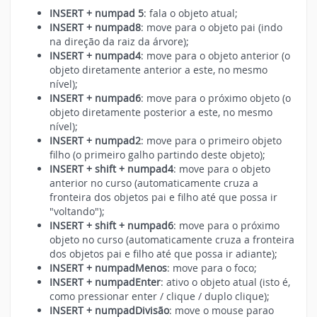
INSERT + numpad 5
: fala o objeto atual;
INSERT + numpad8
: move para o objeto pai (indo
na direção da raiz da árvore);
INSERT + numpad4
: move para o objeto anterior (o
objeto diretamente anterior a este, no mesmo
nível);
INSERT + numpad6
: move para o próximo objeto (o
objeto diretamente posterior a este, no mesmo
nível);
INSERT + numpad2
: move para o primeiro objeto
filho (o primeiro galho partindo deste objeto);
INSERT + shift + numpad4
: move para o objeto
anterior no curso (automaticamente cruza a
fronteira dos objetos pai e filho até que possa ir
"voltando");
INSERT + shift + numpad6
: move para o próximo
objeto no curso (automaticamente cruza a fronteira
dos objetos pai e filho até que possa ir adiante);
INSERT + numpadMenos
: move para o foco;
INSERT + numpadEnter
: ativo o objeto atual (isto é,
como pressionar enter / clique / duplo clique);
INSERT + numpadDivisão
: move o mouse parao