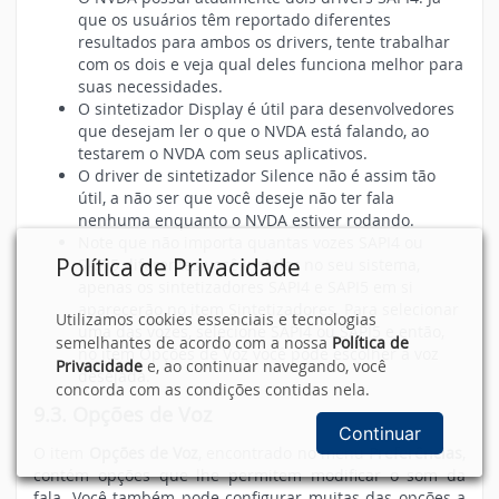
que os usuários têm reportado diferentes
resultados para ambos os drivers, tente trabalhar
com os dois e veja qual deles funciona melhor para
suas necessidades.
O sintetizador Display é útil para desenvolvedores
que desejam ler o que o NVDA está falando, ao
testarem o NVDA com seus aplicativos.
O driver de sintetizador Silence não é assim tão
útil, a não ser que você deseje não ter fala
nenhuma enquanto o NVDA estiver rodando.
Note que não importa quantas vozes SAPI4 ou
Política de Privacidade
SAPI5 diferentes você instalar no seu sistema,
apenas os sintetizadores SAPI4 e SAPI5 em si
aparecerão no item Sintetizadores. Para selecionar
Utilizamos cookies essenciais e tecnologias
uma das vozes, selecione SAPI4 ou SAPI5 e então,
semelhantes de acordo com a nossa
Política de
no item Opções de Voz você pode escolher a voz
Privacidade
e, ao continuar navegando, você
desejada.
concorda com as condições contidas nela.
9.3. Opções de Voz
Continuar
O item
Opções de Voz
, encontrado no menu
Preferências
,
contém opções que lhe permitem modificar o som da
fala. Você também pode configurar muitas das opções a