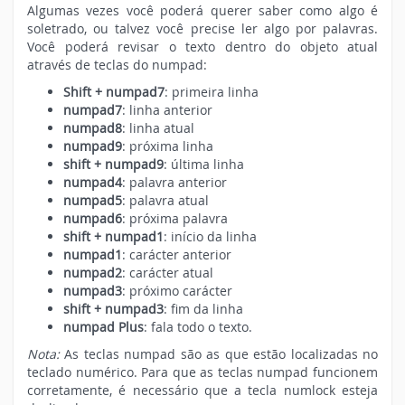
Algumas vezes você poderá querer saber como algo é
soletrado, ou talvez você precise ler algo por palavras.
Você poderá revisar o texto dentro do objeto atual
através de teclas do numpad:
Shift + numpad7
: primeira linha
numpad7
: linha anterior
numpad8
: linha atual
numpad9
: próxima linha
shift + numpad9
: última linha
numpad4
: palavra anterior
numpad5
: palavra atual
numpad6
: próxima palavra
shift + numpad1
: início da linha
numpad1
: carácter anterior
numpad2
: carácter atual
numpad3
: próximo carácter
shift + numpad3
: fim da linha
numpad Plus
: fala todo o texto.
Nota:
As teclas numpad são as que estão localizadas no
teclado numérico. Para que as teclas numpad funcionem
corretamente, é necessário que a tecla numlock esteja