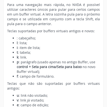
Para uma navegação mais rápida, no NVDA é possível
utilizar caracteres únicos para pular para certos campos
em um buffer virtual. A letra sozinha pula para o próximo
campo e se utilizada em conjunto com a tecla Shift, ela
pula para o campo anterior.
Teclas suportadas por buffers virtuais antigos e novos:
: cabeçalho;
l
: lista;
i
: item de lista;
t
: tabela;
k
: link.
p
: parágrafo (usado apenas no antigo Buffer, use
control + Seta para cima/Seta para baixo
no novo
Buffer virtual);
f
: campo de formulário.
Teclas que não são suportadas por buffers virtuais
antigos:
u
: link não visitado;
v
: link já visitado;
e
: campo de edição;