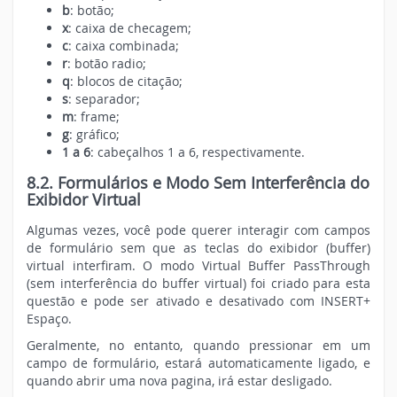
b
: botão;
x
: caixa de checagem;
c
: caixa combinada;
r
: botão radio;
q
: blocos de citação;
s
: separador;
m
: frame;
g
: gráfico;
1 a 6
: cabeçalhos 1 a 6, respectivamente.
8.2. Formulários e Modo Sem Interferência do
Exibidor Virtual
Algumas vezes, você pode querer interagir com campos
de formulário sem que as teclas do exibidor (buffer)
virtual interfiram. O modo Virtual Buffer PassThrough
(sem interferência do buffer virtual) foi criado para esta
questão e pode ser ativado e desativado com INSERT+
Espaço.
Geralmente, no entanto, quando pressionar em um
campo de formulário, estará automaticamente ligado, e
quando abrir uma nova pagina, irá estar desligado.