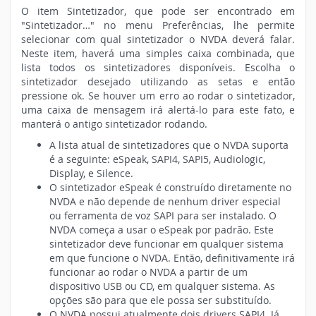
O item Sintetizador, que pode ser encontrado em
"Sintetizador…" no menu Preferências, lhe permite
selecionar com qual sintetizador o NVDA deverá falar.
Neste item, haverá uma simples caixa combinada, que
lista todos os sintetizadores disponíveis. Escolha o
sintetizador desejado utilizando as setas e então
pressione ok. Se houver um erro ao rodar o sintetizador,
uma caixa de mensagem irá alertá-lo para este fato, e
manterá o antigo sintetizador rodando.
A lista atual de sintetizadores que o NVDA suporta
é a seguinte: eSpeak, SAPI4, SAPI5, Audiologic,
Display, e Silence.
O sintetizador eSpeak é construído diretamente no
NVDA e não depende de nenhum driver especial
ou ferramenta de voz SAPI para ser instalado. O
NVDA começa a usar o eSpeak por padrão. Este
sintetizador deve funcionar em qualquer sistema
em que funcione o NVDA. Então, definitivamente irá
funcionar ao rodar o NVDA a partir de um
dispositivo USB ou CD, em qualquer sistema. As
opções são para que ele possa ser substituído.
O NVDA possui atualmente dois drivers SAPI4. Já