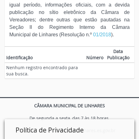
igual período, informações oficiais, com a devida
publicação no sítio eletrônico da Câmara de
Vereadores; dentre outras que estão pautadas na
Seção II do Regimento Interno da Câmara
Municipal de Linhares (
Resolução n.º
01/2018
).
Data
Identificação
Número
Publicação
Nenhum registro encontrado para
sua busca.
CÂMARA MUNICIPAL DE LINHARES
De segunda a sexta, das 7 às 18 horas.
Política de Privacidade
E-mail:
ouvidoria@camaralinhares.es.gov.br